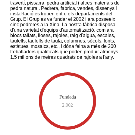
travertí, pissarra, pedra artificial i altres materials de
pedra natural. Pedrera, fàbrica, vendes, dissenys i
instal·lació es troben entre els departaments del
Grup. El Grup es va fundar el 2002 i ara posseeix
cinc pedreres a la Xina. La nostra fàbrica disposa
d'una varietat d'equips d'automatització, com ara
blocs tallats, lloses, rajoles, raig d'aigua, escales,
taulells, taulells de taula, columnes, sòcols, fonts,
estàtues, mosaics, etc., i dóna feina a més de 200
treballadors qualificats que poden produir almenys
1,5 milions de metres quadrats de rajoles a l'any.
Fundada
2,002