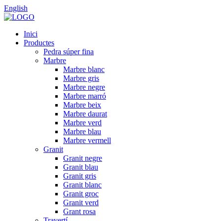
English
Inici
Productes
Pedra súper fina
Marbre
Marbre blanc
Marbre gris
Marbre negre
Marbre marró
Marbre beix
Marbre daurat
Marbre verd
Marbre blau
Marbre vermell
Granit
Granit negre
Granit blau
Granit gris
Granit blanc
Granit groc
Granit verd
Grant rosa
Travertí