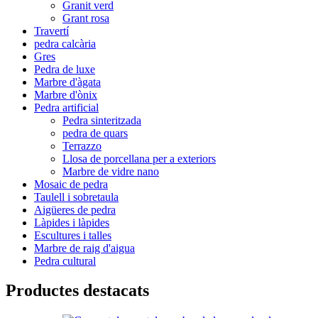
Granit verd
Grant rosa
Travertí
pedra calcària
Gres
Pedra de luxe
Marbre d'àgata
Marbre d'ònix
Pedra artificial
Pedra sinteritzada
pedra de quars
Terrazzo
Llosa de porcellana per a exteriors
Marbre de vidre nano
Mosaic de pedra
Taulell i sobretaula
Aigüeres de pedra
Làpides i làpides
Escultures i talles
Marbre de raig d'aigua
Pedra cultural
Productes destacats