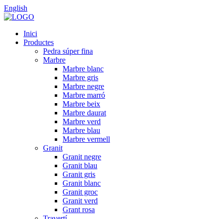
English
Inici
Productes
Pedra súper fina
Marbre
Marbre blanc
Marbre gris
Marbre negre
Marbre marró
Marbre beix
Marbre daurat
Marbre verd
Marbre blau
Marbre vermell
Granit
Granit negre
Granit blau
Granit gris
Granit blanc
Granit groc
Granit verd
Grant rosa
Travertí