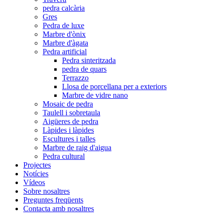
pedra calcària
Gres
Pedra de luxe
Marbre d'ònix
Marbre d'àgata
Pedra artificial
Pedra sinteritzada
pedra de quars
Terrazzo
Llosa de porcellana per a exteriors
Marbre de vidre nano
Mosaic de pedra
Taulell i sobretaula
Aigüeres de pedra
Làpides i làpides
Escultures i talles
Marbre de raig d'aigua
Pedra cultural
Projectes
Notícies
Vídeos
Sobre nosaltres
Preguntes freqüents
Contacta amb nosaltres