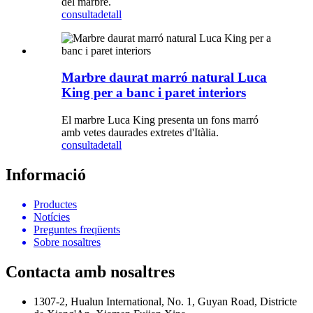
del marbre.
consulta
detall
Marbre daurat marró natural Luca
King per a banc i paret interiors
El marbre Luca King presenta un fons marró
amb vetes daurades extretes d'Itàlia.
consulta
detall
Informació
Productes
Notícies
Preguntes freqüents
Sobre nosaltres
Contacta amb nosaltres
1307-2, Hualun International, No. 1, Guyan Road, Districte