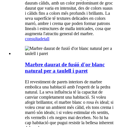
daurats càlids, amb un color predominant de groc
daurat que varia en intensitat, des de colors suaus
i càlids fins a colors més profunds i brillants. La
seva superfície té textures delicades en colors
marró, ambre i crema que poden formar patrons
lineals i estructures de malla intricades, cosa que
augmenta l'atractiu general del marbre.
consulta
detall
Marbre daurat de fusió d'or blanc
natural per a taulell i paret
El revestiment de parets interiors de marbre
embolica una habitació amb l'esperit de la pedra
natural. La seva influència té la capacitat de
canviar completament una habitació. Si voleu
afegir brillantor, el marbre blanc o rosa és ideal; si
voleu crear un ambient més càlid, els tons crema i
marró són ideals; i si voleu estimular els sentits,
els vermells i els negres mai deceben. No hi ha
cap habitació que pugui resistir la bellesa inherent