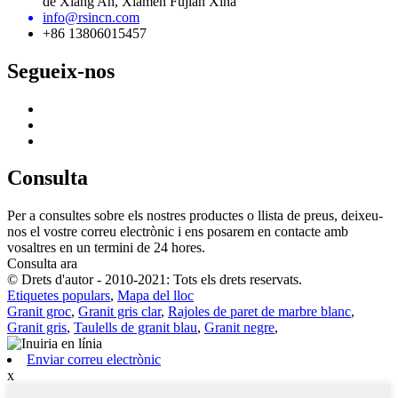
de Xiang'An, Xiamen Fujian Xina
info@rsincn.com
+86 13806015457
Segueix-nos
Consulta
Per a consultes sobre els nostres productes o llista de preus, deixeu-
nos el vostre correu electrònic i ens posarem en contacte amb
vosaltres en un termini de 24 hores.
Consulta ara
© Drets d'autor - 2010-2021: Tots els drets reservats.
Etiquetes populars
,
Mapa del lloc
Granit groc
,
Granit gris clar
,
Rajoles de paret de marbre blanc
,
Granit gris
,
Taulells de granit blau
,
Granit negre
,
Enviar correu electrònic
x