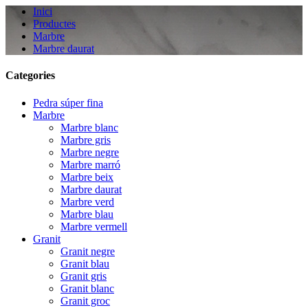
Inici
Productes
Marbre
Marbre daurat
Categories
Pedra súper fina
Marbre
Marbre blanc
Marbre gris
Marbre negre
Marbre marró
Marbre beix
Marbre daurat
Marbre verd
Marbre blau
Marbre vermell
Granit
Granit negre
Granit blau
Granit gris
Granit blanc
Granit groc