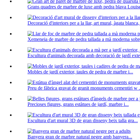
Grans quadres de marbre de luxe amb pedra blava Louise
Decoració d'interiors per a la llar, art mural, àgata blanca,
Xemeneia de marbre de pedra tallada a mà moderna sobre
Escultura d'animals decorada amb decoració de jardí exter
Mobles de jardí exterior, taules de pedra de marbre i...
Preu de fàbrica gravat de granit monuments cementiri w .
Precioses figures, grans estàtues de jardí, marbre i...
Escultura d'art mural 3D de gran disseny beix talla gra...
Banyera gran de marbre natural negre amb banyera...