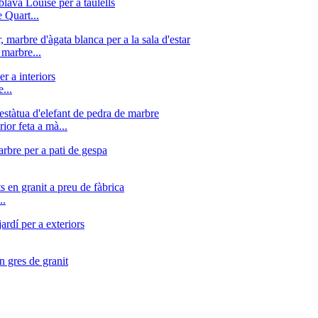
 Quart...
 marbre...
...
ior feta a mà...
..