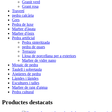
Granit verd
Grant rosa
Travertí
pedra calcària
Gres
Pedra de luxe
Marbre d'àgata
Marbre d'ònix
Pedra artificial
Pedra sinteritzada
pedra de quars
Terrazzo
Llosa de porcellana per a exteriors
Marbre de vidre nano
Mosaic de pedra
Taulell i sobretaula
Aigüeres de pedra
Làpides i làpides
Escultures i talles
Marbre de raig d'aigua
Pedra cultural
Productes destacats