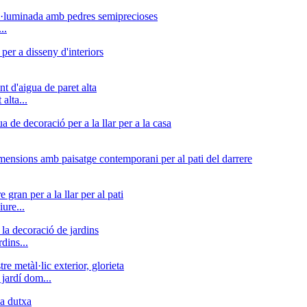
..
alta...
ure...
dins...
 jardí dom...