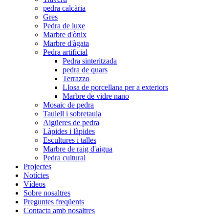
pedra calcària
Gres
Pedra de luxe
Marbre d'ònix
Marbre d'àgata
Pedra artificial
Pedra sinteritzada
pedra de quars
Terrazzo
Llosa de porcellana per a exteriors
Marbre de vidre nano
Mosaic de pedra
Taulell i sobretaula
Aigüeres de pedra
Làpides i làpides
Escultures i talles
Marbre de raig d'aigua
Pedra cultural
Projectes
Notícies
Vídeos
Sobre nosaltres
Preguntes freqüents
Contacta amb nosaltres