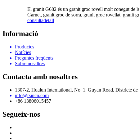
El granit G682 és un granit groc rovell molt conegut de l
Garnet, granit groc de sorra, granit groc rovellat, granit g
consulta
detall
Informació
Productes
Notícies
Preguntes freqüents
Sobre nosaltres
Contacta amb nosaltres
1307-2, Hualun International, No. 1, Guyan Road, Districte d
info@rsincn.com
+86 13806015457
Segueix-nos