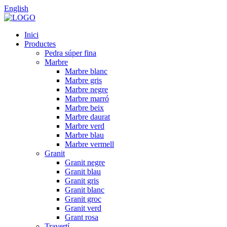
English
Inici
Productes
Pedra súper fina
Marbre
Marbre blanc
Marbre gris
Marbre negre
Marbre marró
Marbre beix
Marbre daurat
Marbre verd
Marbre blau
Marbre vermell
Granit
Granit negre
Granit blau
Granit gris
Granit blanc
Granit groc
Granit verd
Grant rosa
Travertí