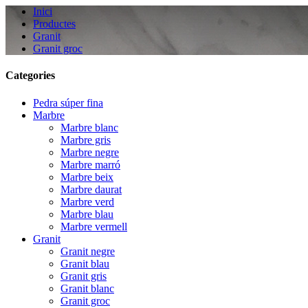
Inici
Productes
Granit
Granit groc
Categories
Pedra súper fina
Marbre
Marbre blanc
Marbre gris
Marbre negre
Marbre marró
Marbre beix
Marbre daurat
Marbre verd
Marbre blau
Marbre vermell
Granit
Granit negre
Granit blau
Granit gris
Granit blanc
Granit groc