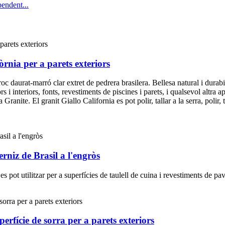
pendent...
òrnia per a parets exteriors
oc daurat-marró clar extret de pedrera brasilera. Bellesa natural i durabili
s i interiors, fonts, revestiments de piscines i parets, i qualsevol altra
anite. El granit Giallo California es pot polir, tallar a la serra, polir, t
erniz de Brasil a l'engròs
 pot utilitzar per a superfícies de taulell de cuina i revestiments de pav
perfície de sorra per a parets exteriors