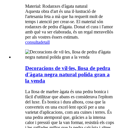
Material: Rodanxes d'àgata natural
Aquesta obra d'art és una il·lustració de
l'artesania feta a mà que ha requerit molt de
temps i atenció per crear-se. El material són
rodanxes de pedra d'àgata. Donat el cura i l'amor
amb què va ser elaborada, és un regal meravellós
per als vostres éssers estimats.
consulta
detall
Decoracions de vil·les, llosa de pedra
d'àgata negra natural polida gran a
la venda
La llosa de marbre àgata és una pedra bonica i
fàcil d'utilitzar que abans es considerava l'epítom
del luxe. És bonica i dura alhora, cosa que la
converteix en una excel·lent opció per a una
varietat d'aplicacions, com ara cuines i terres. És
una pedra atemporal que, gràcies a la intensa
calor i pressió que la van formar, resistirà els cops
i les ratllades millor que la pedra calcària i altres