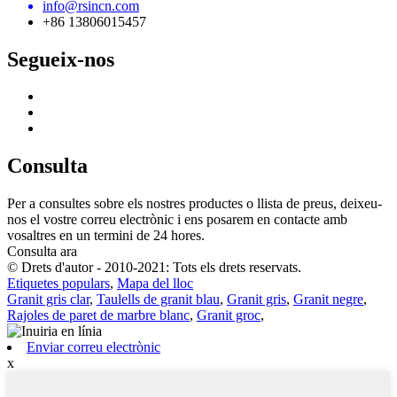
info@rsincn.com
+86 13806015457
Segueix-nos
Consulta
Per a consultes sobre els nostres productes o llista de preus, deixeu-
nos el vostre correu electrònic i ens posarem en contacte amb
vosaltres en un termini de 24 hores.
Consulta ara
© Drets d'autor - 2010-2021: Tots els drets reservats.
Etiquetes populars
,
Mapa del lloc
Granit gris clar
,
Taulells de granit blau
,
Granit gris
,
Granit negre
,
Rajoles de paret de marbre blanc
,
Granit groc
,
Enviar correu electrònic
x