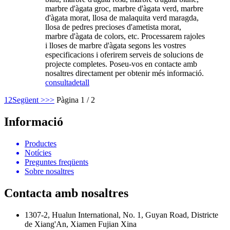
marbre d'àgata groc, marbre d'àgata verd, marbre
d'àgata morat, llosa de malaquita verd maragda,
llosa de pedres precioses d'ametista morat,
marbre d'àgata de colors, etc. Processarem rajoles
i lloses de marbre d'àgata segons les vostres
especificacions i oferirem serveis de solucions de
projecte completes. Poseu-vos en contacte amb
nosaltres directament per obtenir més informació.
consulta
detall
1
2
Següent >
>>
Pàgina 1 / 2
Informació
Productes
Notícies
Preguntes freqüents
Sobre nosaltres
Contacta amb nosaltres
1307-2, Hualun International, No. 1, Guyan Road, Districte
de Xiang'An, Xiamen Fujian Xina