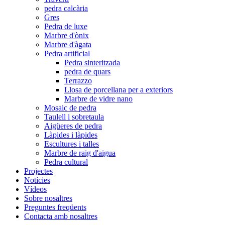
pedra calcària
Gres
Pedra de luxe
Marbre d'ònix
Marbre d'àgata
Pedra artificial
Pedra sinteritzada
pedra de quars
Terrazzo
Llosa de porcellana per a exteriors
Marbre de vidre nano
Mosaic de pedra
Taulell i sobretaula
Aigüeres de pedra
Làpides i làpides
Escultures i talles
Marbre de raig d'aigua
Pedra cultural
Projectes
Notícies
Vídeos
Sobre nosaltres
Preguntes freqüents
Contacta amb nosaltres