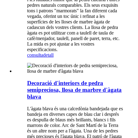
pedres naturals comparables. Els seus exquisits
tons i patrons "marmorats" la fan diferent cada
vegada, oferint un toc únic i refinat a les
superfícies de les lloses de marbre àgata de
cadascun dels vostres clients. La llosa de pedra
àgata es pot utilitzar com a taulell de taula de
cafè/menjador, taulell, panell de paret, terra, etc.
La mida es pot ajustar a les vostres
especificacions.
consulta
detall
Decoració d'interiors de pedra
semipreciosa, llosa de marbre d'àgata
blava
L'àgata blava és una calcedònia bandejada que es
bandeja en diverses capes de blau clar i després
es despulla de blaus més brillants, blancs i fils
marrons de color. Arc de Sant Martí de la Terra
és un altre nom per a l'àgata. Una de les pedres
més precioses és l'àgata blava. El patró de l'àgata