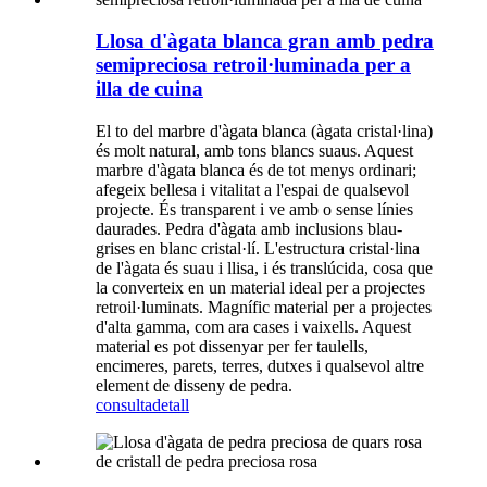
Llosa d'àgata blanca gran amb pedra
semipreciosa retroil·luminada per a
illa de cuina
El to del marbre d'àgata blanca (àgata cristal·lina)
és molt natural, amb tons blancs suaus. Aquest
marbre d'àgata blanca és de tot menys ordinari;
afegeix bellesa i vitalitat a l'espai de qualsevol
projecte. És transparent i ve amb o sense línies
daurades. Pedra d'àgata amb inclusions blau-
grises en blanc cristal·lí. L'estructura cristal·lina
de l'àgata és suau i llisa, i és translúcida, cosa que
la converteix en un material ideal per a projectes
retroil·luminats. Magnífic material per a projectes
d'alta gamma, com ara cases i vaixells. Aquest
material es pot dissenyar per fer taulells,
encimeres, parets, terres, dutxes i qualsevol altre
element de disseny de pedra.
consulta
detall