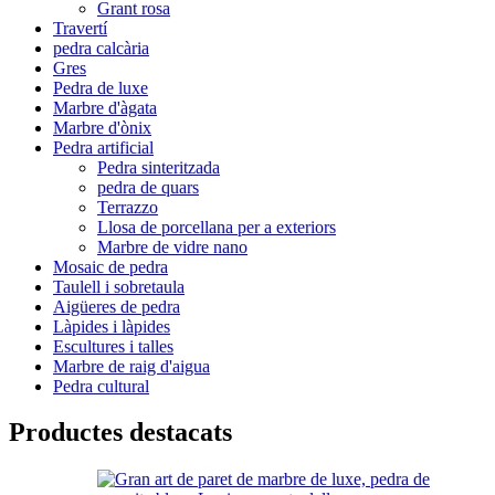
Grant rosa
Travertí
pedra calcària
Gres
Pedra de luxe
Marbre d'àgata
Marbre d'ònix
Pedra artificial
Pedra sinteritzada
pedra de quars
Terrazzo
Llosa de porcellana per a exteriors
Marbre de vidre nano
Mosaic de pedra
Taulell i sobretaula
Aigüeres de pedra
Làpides i làpides
Escultures i talles
Marbre de raig d'aigua
Pedra cultural
Productes destacats