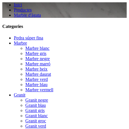
Inici
Productes
Marbre d'àgata
Categories
Pedra súper fina
Marbre
Marbre blanc
Marbre gris
Marbre negre
Marbre marró
Marbre beix
Marbre daurat
Marbre verd
Marbre blau
Marbre vermell
Granit
Granit negre
Granit blau
Granit gris
Granit blanc
Granit groc
Granit verd