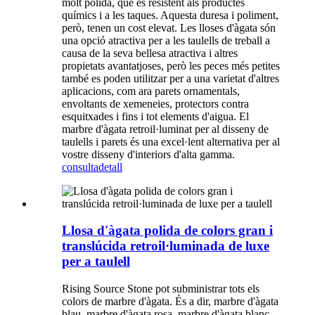
molt polida, que és resistent als productes
químics i a les taques. Aquesta duresa i poliment,
però, tenen un cost elevat. Les lloses d'àgata són
una opció atractiva per a les taulells de treball a
causa de la seva bellesa atractiva i altres
propietats avantatjoses, però les peces més petites
també es poden utilitzar per a una varietat d'altres
aplicacions, com ara parets ornamentals,
envoltants de xemeneies, protectors contra
esquitxades i fins i tot elements d'aigua. El
marbre d'àgata retroil·luminat per al disseny de
taulells i parets és una excel·lent alternativa per al
vostre disseny d'interiors d'alta gamma.
consulta
detall
Llosa d'àgata polida de colors gran i
translúcida retroil·luminada de luxe
per a taulell
Rising Source Stone pot subministrar tots els
colors de marbre d'àgata. És a dir, marbre d'àgata
blau, marbre d'àgata rosa, marbre d'àgata blanc,