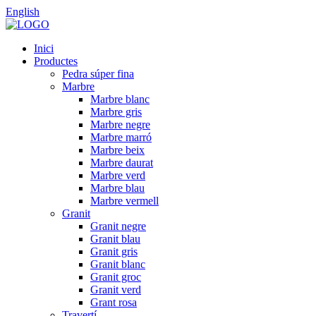
English
Inici
Productes
Pedra súper fina
Marbre
Marbre blanc
Marbre gris
Marbre negre
Marbre marró
Marbre beix
Marbre daurat
Marbre verd
Marbre blau
Marbre vermell
Granit
Granit negre
Granit blau
Granit gris
Granit blanc
Granit groc
Granit verd
Grant rosa
Travertí