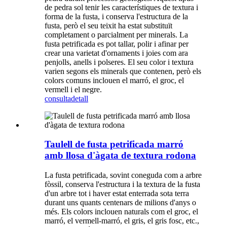
de pedra sol tenir les característiques de textura i
forma de la fusta, i conserva l'estructura de la
fusta, però el seu teixit ha estat substituït
completament o parcialment per minerals. La
fusta petrificada es pot tallar, polir i afinar per
crear una varietat d'ornaments i joies com ara
penjolls, anells i polseres. El seu color i textura
varien segons els minerals que contenen, però els
colors comuns inclouen el marró, el groc, el
vermell i el negre.
consulta
detall
Taulell de fusta petrificada marró
amb llosa d'àgata de textura rodona
La fusta petrificada, sovint coneguda com a arbre
fòssil, conserva l'estructura i la textura de la fusta
d'un arbre tot i haver estat enterrada sota terra
durant uns quants centenars de milions d'anys o
més. Els colors inclouen naturals com el groc, el
marró, el vermell-marró, el gris, el gris fosc, etc.,