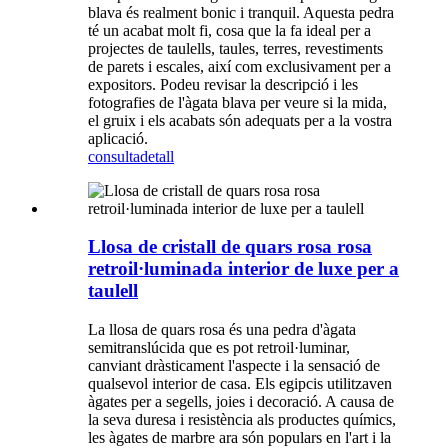
blava és realment bonic i tranquil. Aquesta pedra
té un acabat molt fi, cosa que la fa ideal per a
projectes de taulells, taules, terres, revestiments
de parets i escales, així com exclusivament per a
expositors. Podeu revisar la descripció i les
fotografies de l'àgata blava per veure si la mida,
el gruix i els acabats són adequats per a la vostra
aplicació.
consulta
detall
Llosa de cristall de quars rosa rosa
retroil·luminada interior de luxe per a
taulell
La llosa de quars rosa és una pedra d'àgata
semitranslúcida que es pot retroil·luminar,
canviant dràsticament l'aspecte i la sensació de
qualsevol interior de casa. Els egipcis utilitzaven
àgates per a segells, joies i decoració. A causa de
la seva duresa i resistència als productes químics,
les àgates de marbre ara són populars en l'art i la