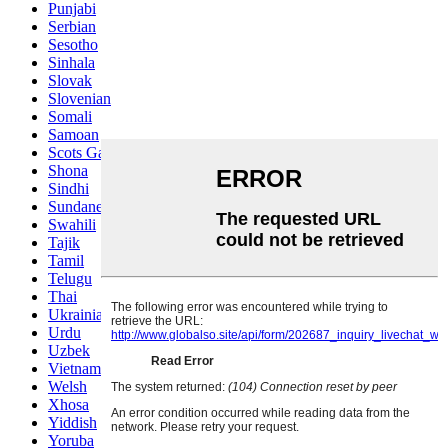
Punjabi
Serbian
Sesotho
Sinhala
Slovak
Slovenian
Somali
Samoan
Scots Gaelic
Shona
Sindhi
Sundanese
Swahili
Tajik
Tamil
Telugu
Thai
Ukrainian
Urdu
Uzbek
Vietnamese
Welsh
Xhosa
Yiddish
Yoruba