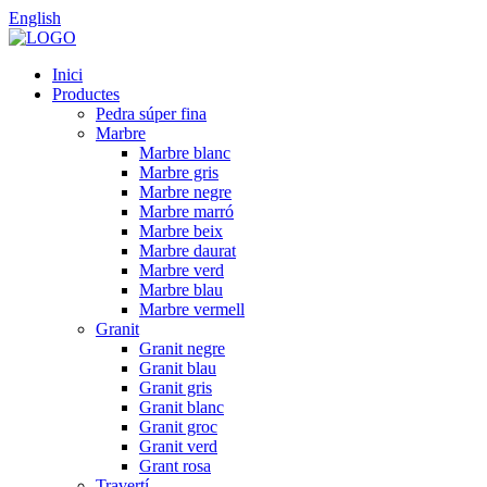
English
Inici
Productes
Pedra súper fina
Marbre
Marbre blanc
Marbre gris
Marbre negre
Marbre marró
Marbre beix
Marbre daurat
Marbre verd
Marbre blau
Marbre vermell
Granit
Granit negre
Granit blau
Granit gris
Granit blanc
Granit groc
Granit verd
Grant rosa
Travertí