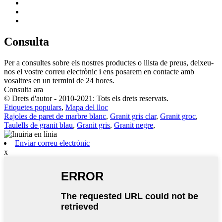
Consulta
Per a consultes sobre els nostres productes o llista de preus, deixeu-
nos el vostre correu electrònic i ens posarem en contacte amb
vosaltres en un termini de 24 hores.
Consulta ara
© Drets d'autor - 2010-2021: Tots els drets reservats.
Etiquetes populars
,
Mapa del lloc
Rajoles de paret de marbre blanc
,
Granit gris clar
,
Granit groc
,
Taulells de granit blau
,
Granit gris
,
Granit negre
,
Enviar correu electrònic
x