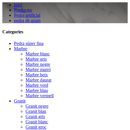
Inici
Productes
Pedra artificial
pedra de quars
Categories
Pedra súper fina
Marbre
Marbre blanc
Marbre gris
Marbre negre
Marbre marró
Marbre beix
Marbre daurat
Marbre verd
Marbre blau
Marbre vermell
Granit
Granit negre
Granit blau
Granit gris
Granit blanc
Granit groc