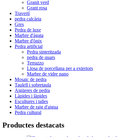
Granit verd
Grant rosa
Travertí
pedra calcària
Gres
Pedra de luxe
Marbre d'àgata
Marbre d'ònix
Pedra artificial
Pedra sinteritzada
pedra de quars
Terrazzo
Llosa de porcellana per a exteriors
Marbre de vidre nano
Mosaic de pedra
Taulell i sobretaula
Aigüeres de pedra
Làpides i làpides
Escultures i talles
Marbre de raig d'aigua
Pedra cultural
Productes destacats