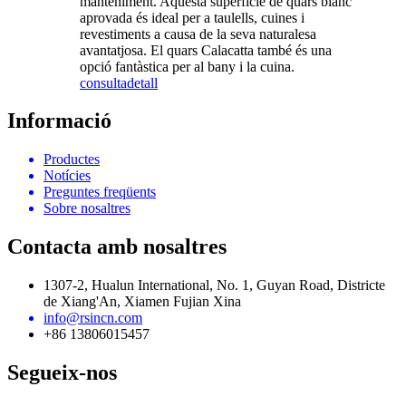
manteniment. Aquesta superfície de quars blanc
aprovada és ideal per a taulells, cuines i
revestiments a causa de la seva naturalesa
avantatjosa. El quars Calacatta també és una
opció fantàstica per al bany i la cuina.
consulta
detall
Informació
Productes
Notícies
Preguntes freqüents
Sobre nosaltres
Contacta amb nosaltres
1307-2, Hualun International, No. 1, Guyan Road, Districte
de Xiang'An, Xiamen Fujian Xina
info@rsincn.com
+86 13806015457
Segueix-nos