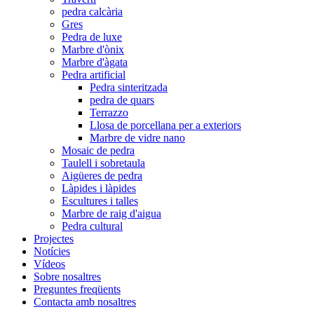
pedra calcària
Gres
Pedra de luxe
Marbre d'ònix
Marbre d'àgata
Pedra artificial
Pedra sinteritzada
pedra de quars
Terrazzo
Llosa de porcellana per a exteriors
Marbre de vidre nano
Mosaic de pedra
Taulell i sobretaula
Aigüeres de pedra
Làpides i làpides
Escultures i talles
Marbre de raig d'aigua
Pedra cultural
Projectes
Notícies
Vídeos
Sobre nosaltres
Preguntes freqüents
Contacta amb nosaltres