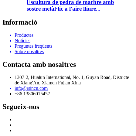
Escultura de pedra de marbre amb
sostre metàl·lic a l'aire lliure...
Informació
Productes
Notícies
Preguntes freqüents
Sobre nosaltres
Contacta amb nosaltres
1307-2, Hualun International, No. 1, Guyan Road, Districte
de Xiang'An, Xiamen Fujian Xina
info@rsincn.com
+86 13806015457
Segueix-nos