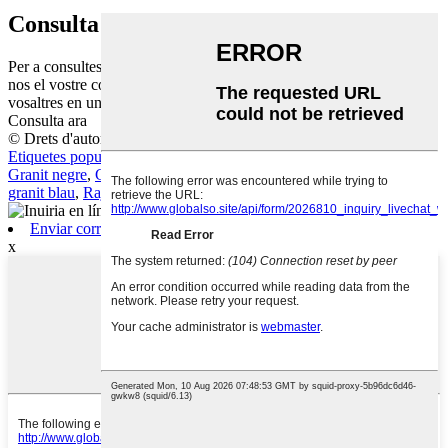
Consulta
Per a consultes sobre els nostres productes o llista de preus, deixeu-
nos el vostre correu electrònic i ens posarem en contacte amb
vosaltres en un termini de 24 hores.
Consulta ara
© Drets d'autor - 2010-2021: Tots els drets reservats.
Etiquetes populars
,
Mapa del lloc
Granit negre
,
Granit gris
,
Granit groc
,
Granit gris clar
,
Taulells de
granit blau
,
Rajoles de paret de marbre blanc
,
Enviar correu electrònic
x