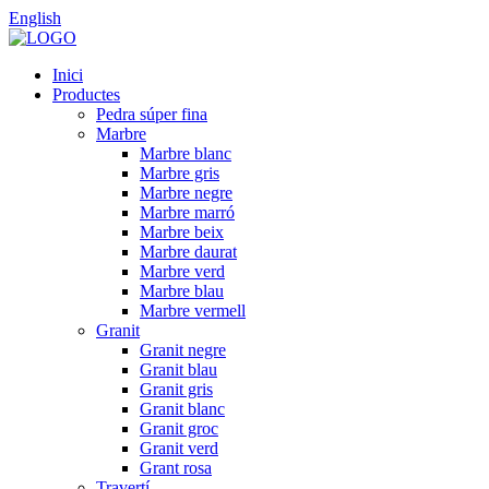
English
Inici
Productes
Pedra súper fina
Marbre
Marbre blanc
Marbre gris
Marbre negre
Marbre marró
Marbre beix
Marbre daurat
Marbre verd
Marbre blau
Marbre vermell
Granit
Granit negre
Granit blau
Granit gris
Granit blanc
Granit groc
Granit verd
Grant rosa
Travertí