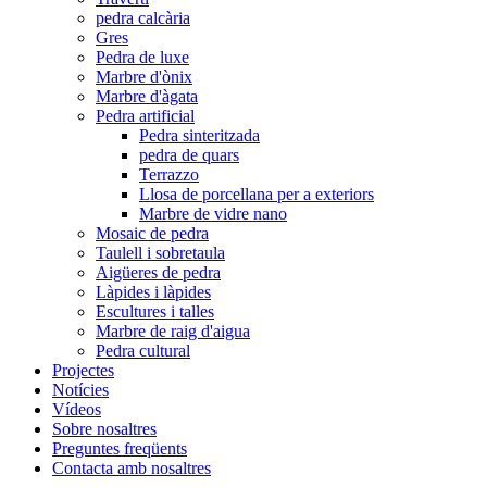
pedra calcària
Gres
Pedra de luxe
Marbre d'ònix
Marbre d'àgata
Pedra artificial
Pedra sinteritzada
pedra de quars
Terrazzo
Llosa de porcellana per a exteriors
Marbre de vidre nano
Mosaic de pedra
Taulell i sobretaula
Aigüeres de pedra
Làpides i làpides
Escultures i talles
Marbre de raig d'aigua
Pedra cultural
Projectes
Notícies
Vídeos
Sobre nosaltres
Preguntes freqüents
Contacta amb nosaltres