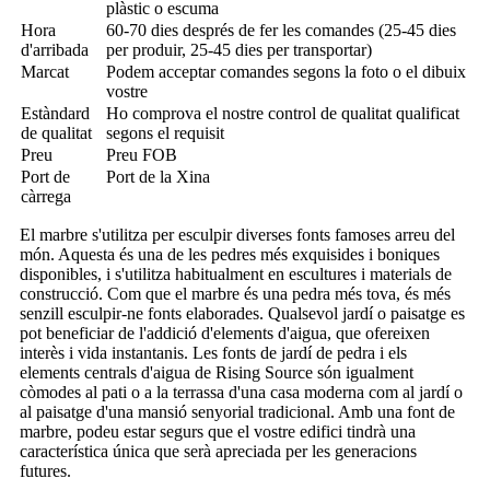
plàstic o escuma
Hora
60-70 dies després de fer les comandes (25-45 dies
d'arribada
per produir, 25-45 dies per transportar)
Marcat
Podem acceptar comandes segons la foto o el dibuix
vostre
Estàndard
Ho comprova el nostre control de qualitat qualificat
de qualitat
segons el requisit
Preu
Preu FOB
Port de
Port de la Xina
càrrega
El marbre s'utilitza per esculpir diverses fonts famoses arreu del
món. Aquesta és una de les pedres més exquisides i boniques
disponibles, i s'utilitza habitualment en escultures i materials de
construcció. Com que el marbre és una pedra més tova, és més
senzill esculpir-ne fonts elaborades. Qualsevol jardí o paisatge es
pot beneficiar de l'addició d'elements d'aigua, que ofereixen
interès i vida instantanis. Les fonts de jardí de pedra i els
elements centrals d'aigua de Rising Source són igualment
còmodes al pati o a la terrassa d'una casa moderna com al jardí o
al paisatge d'una mansió senyorial tradicional. Amb una font de
marbre, podeu estar segurs que el vostre edifici tindrà una
característica única que serà apreciada per les generacions
futures.