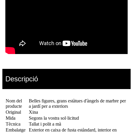
Descripció
Nom del
Belles figures, grans estàtues d'àngels de marbre per
producte
a jardí per a exteriors
Original
Xina
Mida
Segons la vostra sol·licitud
Tècnica
Tallat i polit a mà
Embalatge
Exterior en caixa de fusta estàndard, interior en