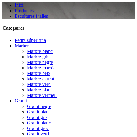
Inici
Productes
Escultures i talles
Categories
Pedra súper fina
Marbre
Marbre blanc
Marbre gris
Marbre negre
Marbre marró
Marbre beix
Marbre daurat
Marbre verd
Marbre blau
Marbre vermell
Granit
Granit negre
Granit blau
Granit gris
Granit blanc
Granit groc
Granit verd