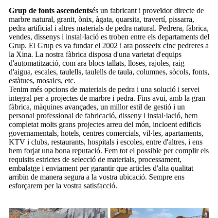
Grup de fonts ascendents
és un fabricant i proveïdor directe de
marbre natural, granit, ònix, àgata, quarsita, travertí, pissarra,
pedra artificial i altres materials de pedra natural. Pedrera, fàbrica,
vendes, dissenys i instal·lació es troben entre els departaments del
Grup. El Grup es va fundar el 2002 i ara posseeix cinc pedreres a
la Xina. La nostra fàbrica disposa d'una varietat d'equips
d'automatització, com ara blocs tallats, lloses, rajoles, raig
d'aigua, escales, taulells, taulells de taula, columnes, sòcols, fonts,
estàtues, mosaics, etc.
Tenim més opcions de materials de pedra i una solució i servei
integral per a projectes de marbre i pedra. Fins avui, amb la gran
fàbrica, màquines avançades, un millor estil de gestió i un
personal professional de fabricació, disseny i instal·lació, hem
completat molts grans projectes arreu del món, incloent edificis
governamentals, hotels, centres comercials, vil·les, apartaments,
KTV i clubs, restaurants, hospitals i escoles, entre d'altres, i ens
hem forjat una bona reputació. Fem tot el possible per complir els
requisits estrictes de selecció de materials, processament,
embalatge i enviament per garantir que articles d'alta qualitat
arribin de manera segura a la vostra ubicació. Sempre ens
esforçarem per la vostra satisfacció.