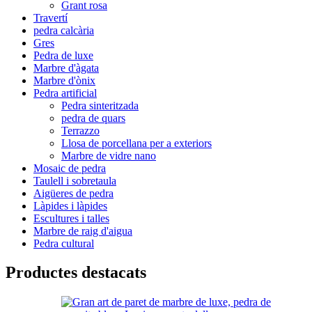
Grant rosa
Travertí
pedra calcària
Gres
Pedra de luxe
Marbre d'àgata
Marbre d'ònix
Pedra artificial
Pedra sinteritzada
pedra de quars
Terrazzo
Llosa de porcellana per a exteriors
Marbre de vidre nano
Mosaic de pedra
Taulell i sobretaula
Aigüeres de pedra
Làpides i làpides
Escultures i talles
Marbre de raig d'aigua
Pedra cultural
Productes destacats