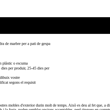
edra de marbre per a pati de gespa
en plàstic o escuma
dies per produir, 25-45 dies per
dibuix vostre
ficat segons el requisit
ostres mobles d'exterior durin molt de temps. Això es deu al fet que, a d
lls i la fusta, poden semblar opcions acceptables, però tingueu en comp