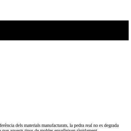
iferència dels materials manufacturats, la pedra real no es degrada
te que aquests tipus de mobles envelleixen ràpidament.