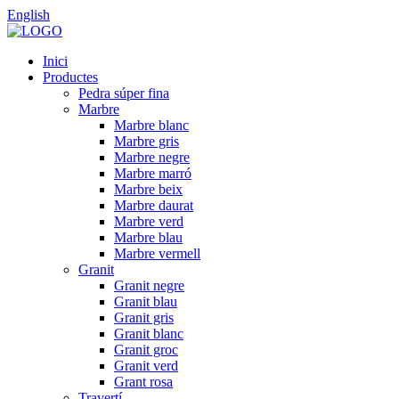
English
Inici
Productes
Pedra súper fina
Marbre
Marbre blanc
Marbre gris
Marbre negre
Marbre marró
Marbre beix
Marbre daurat
Marbre verd
Marbre blau
Marbre vermell
Granit
Granit negre
Granit blau
Granit gris
Granit blanc
Granit groc
Granit verd
Grant rosa
Travertí