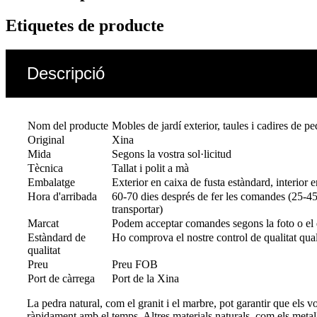
Etiquetes de producte
Descripció
Nom del producte
Mobles de jardí exterior, taules i cadires de p
Original
Xina
Mida
Segons la vostra sol·licitud
Tècnica
Tallat i polit a mà
Embalatge
Exterior en caixa de fusta estàndard, interior 
Hora d'arribada
60-70 dies després de fer les comandes (25-45 
transportar)
Marcat
Podem acceptar comandes segons la foto o el 
Estàndard de
Ho comprova el nostre control de qualitat quali
qualitat
Preu
Preu FOB
Port de càrrega
Port de la Xina
La pedra natural, com el granit i el marbre, pot garantir que els v
ràpidament amb el temps. Altres materials naturals, com els meta