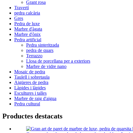
Grant rosa
Travertí
pedra calcària
Gres
Pedra de luxe
Marbre d'àgata
Marbre d'ònix
Pedra artificial
Pedra sinteritzada
pedra de quars
Terrazzo
Llosa de porcellana per a exteriors
Marbre de vidre nano
Mosaic de pedra
Taulell i sobretaula
Aigüeres de pedra
Làpides i làpides
Escultures i talles
Marbre de raig d'aigua
Pedra cultural
Productes destacats