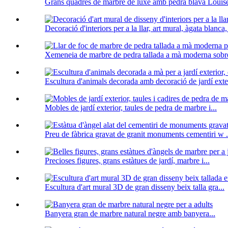
Grans quadres de marbre de luxe amb pedra blava Louise
Decoració d'interiors per a la llar, art mural, àgata blanca,
Xemeneia de marbre de pedra tallada a mà moderna sobre
Escultura d'animals decorada amb decoració de jardí exter
Mobles de jardí exterior, taules de pedra de marbre i...
Preu de fàbrica gravat de granit monuments cementiri w .
Precioses figures, grans estàtues de jardí, marbre i...
Escultura d'art mural 3D de gran disseny beix talla gra...
Banyera gran de marbre natural negre amb banyera...