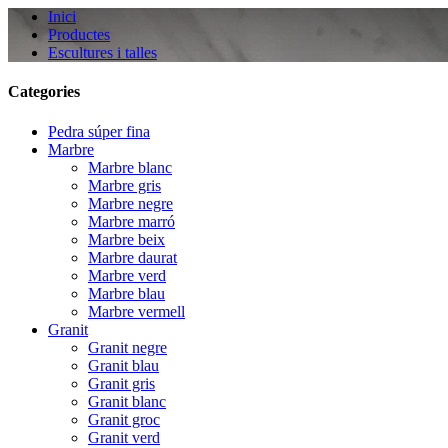
Inici
Productes
Escultures i talles
Categories
Pedra súper fina
Marbre
Marbre blanc
Marbre gris
Marbre negre
Marbre marró
Marbre beix
Marbre daurat
Marbre verd
Marbre blau
Marbre vermell
Granit
Granit negre
Granit blau
Granit gris
Granit blanc
Granit groc
Granit verd