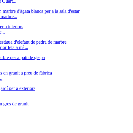
 Quart...
 marbre...
...
ior feta a mà...
..