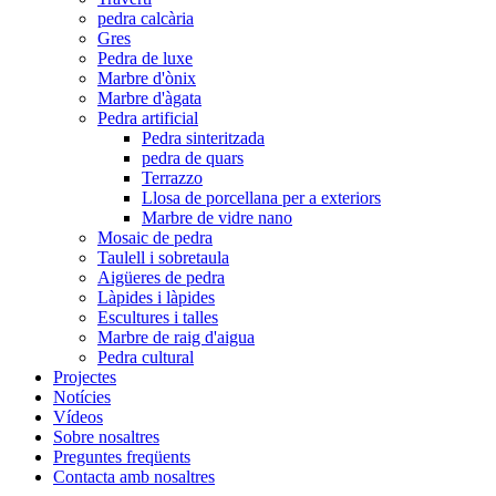
pedra calcària
Gres
Pedra de luxe
Marbre d'ònix
Marbre d'àgata
Pedra artificial
Pedra sinteritzada
pedra de quars
Terrazzo
Llosa de porcellana per a exteriors
Marbre de vidre nano
Mosaic de pedra
Taulell i sobretaula
Aigüeres de pedra
Làpides i làpides
Escultures i talles
Marbre de raig d'aigua
Pedra cultural
Projectes
Notícies
Vídeos
Sobre nosaltres
Preguntes freqüents
Contacta amb nosaltres