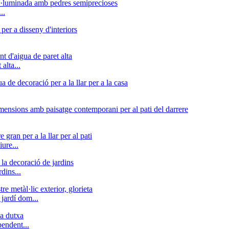
..
alta...
ure...
dins...
 jardí dom...
pendent...