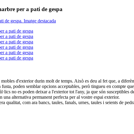
 marbre per a pati de gespa
s mobles d'exterior durin molt de temps. Això es deu al fet que, a diferè
 la fusta, poden semblar opcions acceptables, però tingueu en compte qu
l·lics no es poden deixar a l'exterior tot l'any, ja que són susceptibles 
 en una alternativa permanent perfecta per al vostre espai exterior.
 qualitat, com ara bancs, taules, fanals, urnes, taules i seients de pedra