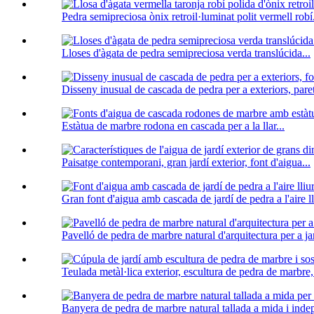
Pedra semipreciosa ònix retroil·luminat polit vermell robí.
Lloses d'àgata de pedra semipreciosa verda translúcida...
Disseny inusual de cascada de pedra per a exteriors, paret 
Estàtua de marbre rodona en cascada per a la llar...
Paisatge contemporani, gran jardí exterior, font d'aigua...
Gran font d'aigua amb cascada de jardí de pedra a l'aire lli
Pavelló de pedra de marbre natural d'arquitectura per a jar
Teulada metàl·lica exterior, escultura de pedra de marbre,
Banyera de pedra de marbre natural tallada a mida i inde