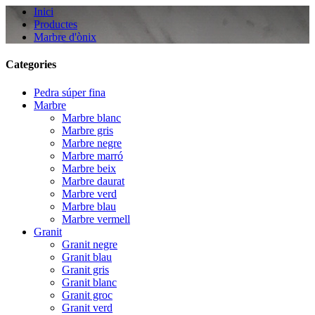
Inici
Productes
Marbre d'ònix
Categories
Pedra súper fina
Marbre
Marbre blanc
Marbre gris
Marbre negre
Marbre marró
Marbre beix
Marbre daurat
Marbre verd
Marbre blau
Marbre vermell
Granit
Granit negre
Granit blau
Granit gris
Granit blanc
Granit groc
Granit verd