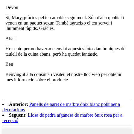
Devon
Sí, Mary, gràcies pel teu amable seguiment. Són d'alta qualitat i
vénen en un paquet segur. També agraeixo el teu servei i
lliurament ràpids. Gràcies.
Aliat
Ho sento per no haver-me enviat aquestes fotos tan boniques del
taulell de la cuina abans, però ha quedat fantàstic.
Ben
Benvingut a la consulta i visiteu el nostre lloc web per obtenir
més informació sobre el producte
Anterior:
Panells de paret de marbre ònix blanc polit per a
decoracions
Següent:
Llosa de pedra afganesa de marbre ònix rosa per a
recepció