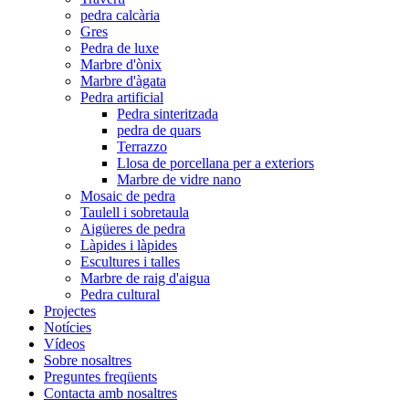
pedra calcària
Gres
Pedra de luxe
Marbre d'ònix
Marbre d'àgata
Pedra artificial
Pedra sinteritzada
pedra de quars
Terrazzo
Llosa de porcellana per a exteriors
Marbre de vidre nano
Mosaic de pedra
Taulell i sobretaula
Aigüeres de pedra
Làpides i làpides
Escultures i talles
Marbre de raig d'aigua
Pedra cultural
Projectes
Notícies
Vídeos
Sobre nosaltres
Preguntes freqüents
Contacta amb nosaltres