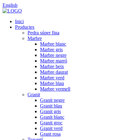
English
Inici
Productes
Pedra súper fina
Marbre
Marbre blanc
Marbre gris
Marbre negre
Marbre marró
Marbre beix
Marbre daurat
Marbre verd
Marbre blau
Marbre vermell
Granit
Granit negre
Granit blau
Granit gris
Granit blanc
Granit groc
Granit verd
Grant rosa
Travertí