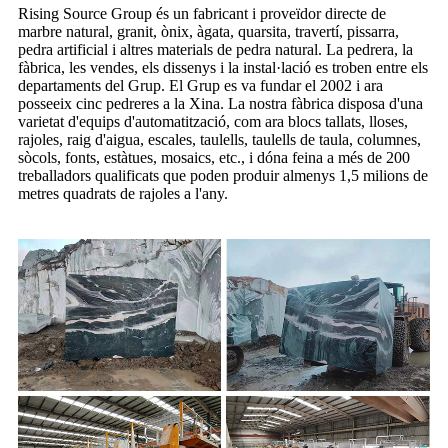
Rising Source Group és un fabricant i proveïdor directe de
marbre natural, granit, ònix, àgata, quarsita, travertí, pissarra,
pedra artificial i altres materials de pedra natural. La pedrera, la
fàbrica, les vendes, els dissenys i la instal·lació es troben entre els
departaments del Grup. El Grup es va fundar el 2002 i ara
posseeix cinc pedreres a la Xina. La nostra fàbrica disposa d'una
varietat d'equips d'automatització, com ara blocs tallats, lloses,
rajoles, raig d'aigua, escales, taulells, taulells de taula, columnes,
sòcols, fonts, estàtues, mosaics, etc., i dóna feina a més de 200
treballadors qualificats que poden produir almenys 1,5 milions de
metres quadrats de rajoles a l'any.