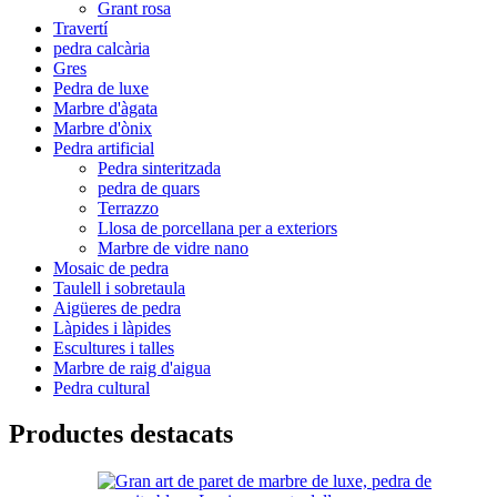
Grant rosa
Travertí
pedra calcària
Gres
Pedra de luxe
Marbre d'àgata
Marbre d'ònix
Pedra artificial
Pedra sinteritzada
pedra de quars
Terrazzo
Llosa de porcellana per a exteriors
Marbre de vidre nano
Mosaic de pedra
Taulell i sobretaula
Aigüeres de pedra
Làpides i làpides
Escultures i talles
Marbre de raig d'aigua
Pedra cultural
Productes destacats