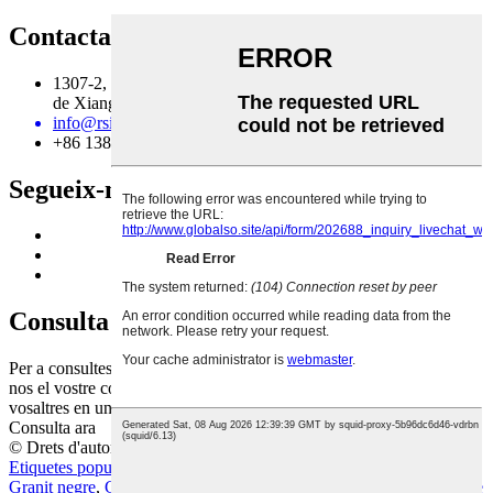
Contacta amb nosaltres
1307-2, Hualun International, No. 1, Guyan Road, Districte
de Xiang'An, Xiamen Fujian Xina
info@rsincn.com
+86 13806015457
Segueix-nos
Consulta
Per a consultes sobre els nostres productes o llista de preus, deixeu-
nos el vostre correu electrònic i ens posarem en contacte amb
vosaltres en un termini de 24 hores.
Consulta ara
© Drets d'autor - 2010-2021: Tots els drets reservats.
Etiquetes populars
,
Mapa del lloc
Granit negre
,
Granit gris clar
,
Granit gris
,
Rajoles de paret de marbre