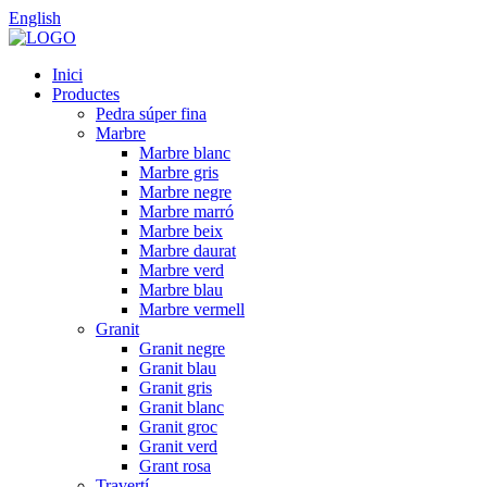
English
Inici
Productes
Pedra súper fina
Marbre
Marbre blanc
Marbre gris
Marbre negre
Marbre marró
Marbre beix
Marbre daurat
Marbre verd
Marbre blau
Marbre vermell
Granit
Granit negre
Granit blau
Granit gris
Granit blanc
Granit groc
Granit verd
Grant rosa
Travertí