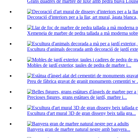
Grans quadres de marbre de luxe amb pedra blava Louise
Decoració d'interiors per a la llar, art mural, àgata blanca,
Xemeneia de marbre de pedra tallada a mà moderna sobre
Escultura d'animals decorada amb decoració de jardí exter
Mobles de jardí exterior, taules de pedra de marbre i...
Preu de fàbrica gravat de granit monuments cementiri w .
Precioses figures, grans estàtues de jardí, marbre i...
Escultura d'art mural 3D de gran disseny beix talla gra...
Banyera gran de marbre natural negre amb banyera...