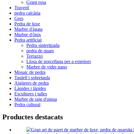
Grant rosa
Travertí
pedra calcària
Gres
Pedra de luxe
Marbre d'àgata
Marbre d'ònix
Pedra artificial
Pedra sinteritzada
pedra de quars
Terrazzo
Llosa de porcellana per a exteriors
Marbre de vidre nano
Mosaic de pedra
Taulell i sobretaula
Aigüeres de pedra
Làpides i làpides
Escultures i talles
Marbre de raig d'aigua
Pedra cultural
Productes destacats