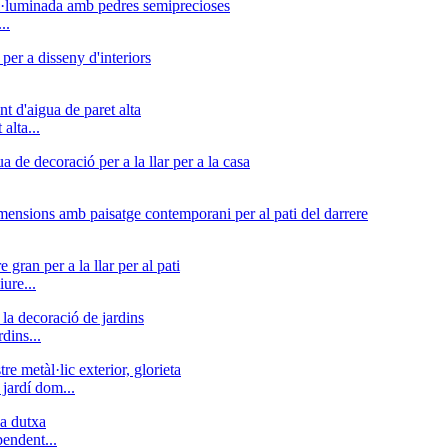
..
alta...
ure...
dins...
 jardí dom...
pendent...