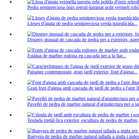
Pedra semipreciosa ònix retroil·luminat polit vermell robí.
Lloses d'àgata de pedra semipreciosa verda translúcida...
Disseny inusual de cascada de pedra per a exteriors, paret 
Estàtua de marbre rodona en cascada per a la llar...
Paisatge contemporani, gran jardí exterior, font d'aigua...
Gran font d'aigua amb cascada de jardí de pedra a l'aire lli
Pavelló de pedra de marbre natural d'arquitectura per a jar
Teulada metàl·lica exterior, escultura de pedra de marbre,
Banyera de pedra de marbre natural tallada a mida i inde