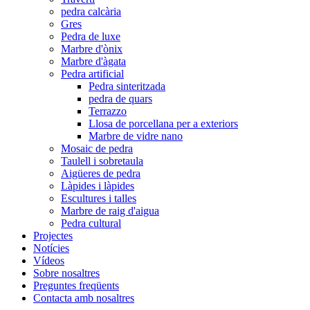
pedra calcària
Gres
Pedra de luxe
Marbre d'ònix
Marbre d'àgata
Pedra artificial
Pedra sinteritzada
pedra de quars
Terrazzo
Llosa de porcellana per a exteriors
Marbre de vidre nano
Mosaic de pedra
Taulell i sobretaula
Aigüeres de pedra
Làpides i làpides
Escultures i talles
Marbre de raig d'aigua
Pedra cultural
Projectes
Notícies
Vídeos
Sobre nosaltres
Preguntes freqüents
Contacta amb nosaltres