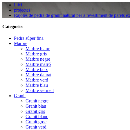
Inici
projectes
Rajoles de pedra de granit natural per a revestiment de parets ext
Categories
Pedra súper fina
Marbre
Marbre blanc
Marbre gris
Marbre negre
Marbre marró
Marbre beix
Marbre daurat
Marbre verd
Marbre blau
Marbre vermell
Granit
Granit negre
Granit blau
Granit gris
Granit blanc
Granit groc
Granit verd