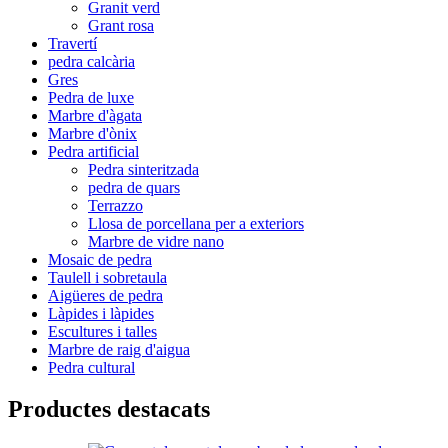
Granit verd
Grant rosa
Travertí
pedra calcària
Gres
Pedra de luxe
Marbre d'àgata
Marbre d'ònix
Pedra artificial
Pedra sinteritzada
pedra de quars
Terrazzo
Llosa de porcellana per a exteriors
Marbre de vidre nano
Mosaic de pedra
Taulell i sobretaula
Aigüeres de pedra
Làpides i làpides
Escultures i talles
Marbre de raig d'aigua
Pedra cultural
Productes destacats