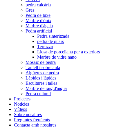
pedra calcària
Gres
Pedra de luxe
Marbre d'ònix
Marbre d'àgata
Pedra artificial
Pedra sinteritzada
pedra de quars
Terrazzo
Llosa de porcellana per a exteriors
Marbre de vidre nano
Mosaic de pedra
Taulell i sobretaula
Aigüeres de pedra
Làpides i làpides
Escultures i talles
Marbre de raig d'aigua
Pedra cultural
Projectes
Notícies
Vídeos
Sobre nosaltres
Preguntes freqüents
Contacta amb nosaltres