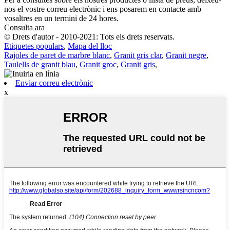
nos el vostre correu electrònic i ens posarem en contacte amb
vosaltres en un termini de 24 hores.
Consulta ara
© Drets d'autor - 2010-2021: Tots els drets reservats.
Etiquetes populars
,
Mapa del lloc
Rajoles de paret de marbre blanc
,
Granit gris clar
,
Granit negre
,
Taulells de granit blau
,
Granit groc
,
Granit gris
,
Enviar correu electrònic
x