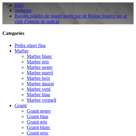
Inici
projectes
Rajoles polides de granit negre pur de Rising Source per al
club d'agents de policia
Categories
Pedra súper fina
Marbre
Marbre blanc
Marbre gris
Marbre negre
Marbre marró
Marbre beix
Marbre daurat
Marbre verd
Marbre blau
Marbre vermell
Granit
Granit negre
Granit blau
Granit gris
Granit blanc
Granit groc