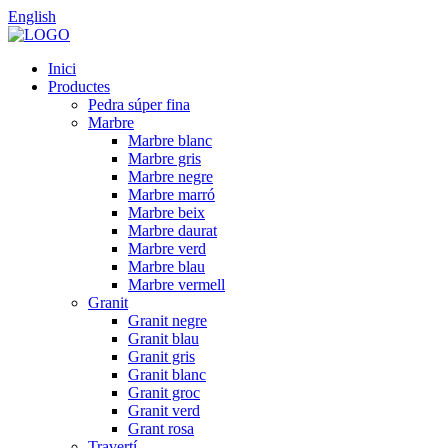
English
Inici
Productes
Pedra súper fina
Marbre
Marbre blanc
Marbre gris
Marbre negre
Marbre marró
Marbre beix
Marbre daurat
Marbre verd
Marbre blau
Marbre vermell
Granit
Granit negre
Granit blau
Granit gris
Granit blanc
Granit groc
Granit verd
Grant rosa
Travertí