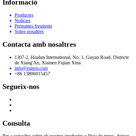
Informació
Productes
Notícies
Preguntes freqüents
Sobre nosaltres
Contacta amb nosaltres
1307-2, Hualun International, No. 1, Guyan Road, Districte
de Xiang'An, Xiamen Fujian Xina
info@rsincn.com
+86 13806015457
Segueix-nos
Consulta
Per a consultes sobre els nostres productes o llista de preus, deixeu-